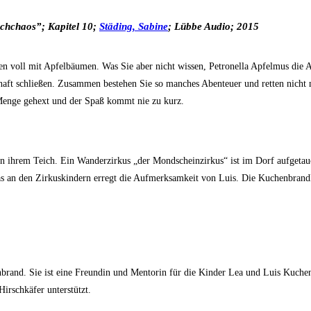
schchaos”; Kapitel 10;
Städing, Sabine
;
Lübbe Audio; 2015
n voll mit Apfelbäumen. Was Sie aber nicht wissen, Petronella Apfelmus die Ap
aft schließen. Zusammen bestehen Sie so manches Abenteuer und retten nicht 
 Menge gehext und der Spaß kommt nie zu kurz.
 an ihrem Teich. Ein Wanderzirkus „der Mondscheinzirkus“ ist im Dorf aufgeta
 an den Zirkuskindern erregt die Aufmerksamkeit von Luis. Die Kuchenbrandki
brand. Sie ist eine Freundin und Mentorin für die Kinder Lea und Luis Kuchenb
rschkäfer unterstützt.