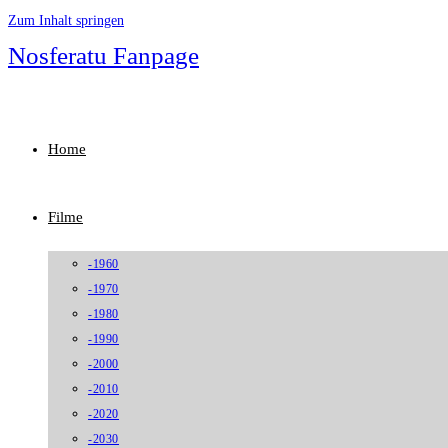
Zum Inhalt springen
Nosferatu Fanpage
Home
Filme
-1960
-1970
-1980
-1990
-2000
-2010
-2020
-2030