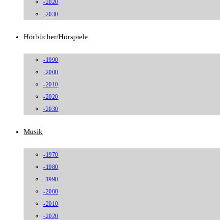
-2020
-2030
Hörbücher/Hörspiele
-1990
-2000
-2010
-2020
-2030
Musik
-1970
-1980
-1990
-2000
-2010
-2020