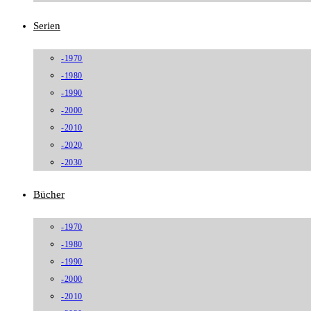
Serien
-1970
-1980
-1990
-2000
-2010
-2020
-2030
Bücher
-1970
-1980
-1990
-2000
-2010