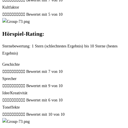










Bewertet mit 7 von 10
Kultfaktor










Bewertet mit 5 von 10
Hörspiel-Rating:
Sternebewertung: 1 Stern (schlechtestes Ergebnis) bis 10 Sterne (bestes
Ergebnis)
Geschichte










Bewertet mit 7 von 10
Sprecher










Bewertet mit 9 von 10
Idee/Kreativität










Bewertet mit 6 von 10
Toneffekte










Bewertet mit 10 von 10