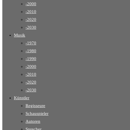
-2000
-2010
-2020
-2030
Musik
-1970
-1980
-1990
-2000
-2010
-2020
-2030
Künstler
Regisseure
Schauspieler
Autoren
Sprecher