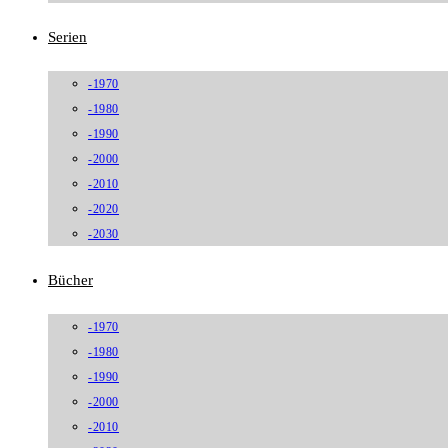
Serien
-1970
-1980
-1990
-2000
-2010
-2020
-2030
Bücher
-1970
-1980
-1990
-2000
-2010