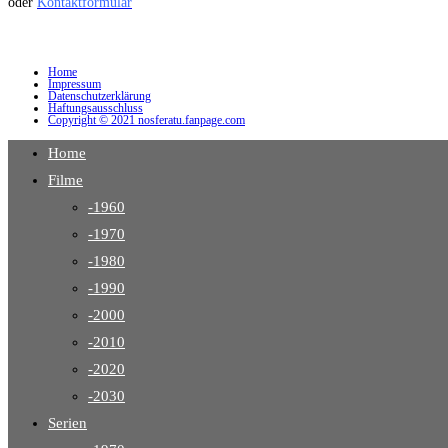
oder
Kontaktformular
Home
Impressum
Datenschutzerklärung
Haftungsausschluss
Copyright © 2021 nosferatu.fanpage.com
Home
Filme
-1960
-1970
-1980
-1990
-2000
-2010
-2020
-2030
Serien