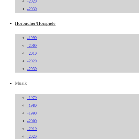
-2020
-2030
Hörbücher/Hörspiele
-1990
-2000
-2010
-2020
-2030
Musik
-1970
-1980
-1990
-2000
-2010
-2020