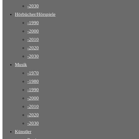
-2030
Hörbücher/Hörspiele
-1990
-2000
-2010
-2020
-2030
Musik
-1970
-1980
-1990
-2000
-2010
-2020
-2030
Künstler