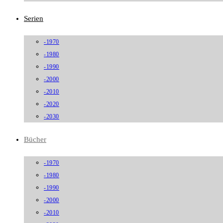
Serien
-1970
-1980
-1990
-2000
-2010
-2020
-2030
Bücher
-1970
-1980
-1990
-2000
-2010