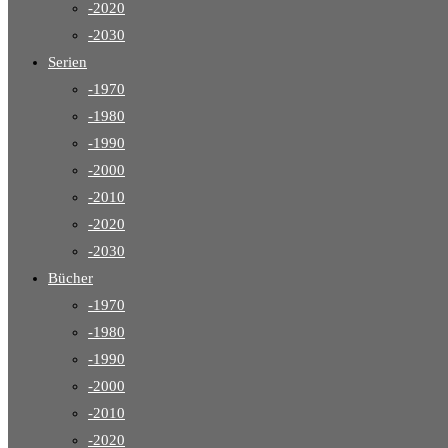
-2020
-2030
Serien
-1970
-1980
-1990
-2000
-2010
-2020
-2030
Bücher
-1970
-1980
-1990
-2000
-2010
-2020