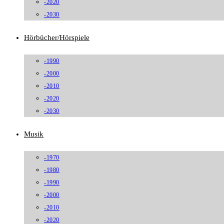
-2020
-2030
Hörbücher/Hörspiele
-1990
-2000
-2010
-2020
-2030
Musik
-1970
-1980
-1990
-2000
-2010
-2020