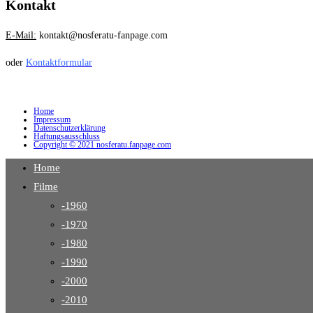
Kontakt
E-Mail:
kontakt@nosferatu-fanpage.com
oder
Kontaktformular
Home
Impressum
Datenschutzerklärung
Haftungsausschluss
Copyright © 2021 nosferatu.fanpage.com
Home
Filme
-1960
-1970
-1980
-1990
-2000
-2010