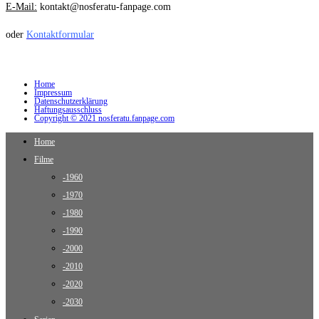
E-Mail:
kontakt@nosferatu-fanpage.com
oder
Kontaktformular
Home
Impressum
Datenschutzerklärung
Haftungsausschluss
Copyright © 2021 nosferatu.fanpage.com
Home
Filme
-1960
-1970
-1980
-1990
-2000
-2010
-2020
-2030