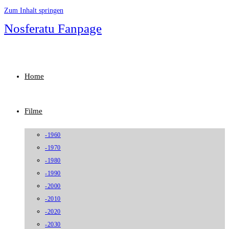
Zum Inhalt springen
Nosferatu Fanpage
Home
Filme
-1960
-1970
-1980
-1990
-2000
-2010
-2020
-2030