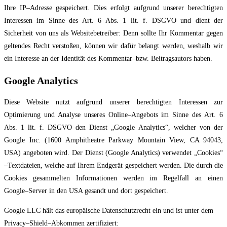
Ihre IP
–
Adresse
gespeich
ert. Dies erfolgt aufgrund unserer berechtigten
Interessen im Sinne des Art. 6 Abs.
1 lit. f. DSGVO und dient der
Sicherheit von uns als Websitebetreiber: Denn sollte Ihr
Kommentar gegen
geltendes Recht verstoßen, können wir dafür belangt werden, weshalb
w
ir
ein Interesse an der Identität des Kommentar
–
bzw. Beitragsautors haben.
Google Analytics
Diese Website nutzt aufgrund unserer berechtigten Interessen zur
Optimierung und Analyse
unseres Online
–
Angebots im Sinne des Art. 6
Abs. 1 lit. f. DSGVO den Die
nst „Google
Analytics“, welcher von der
Google Inc. (1600 Amphitheatre Parkway Mountain View, CA
94043,
USA) angeboten wird. Der Dienst (Google Analytics) verwendet „Cookies“
–
Textdateien, welche auf Ihrem Endgerät gespeichert werden. Die durch die
Cookie
s
gesammelten Informationen werden im Regelfall an einen
Google
–
Server in den USA
gesandt und dort gespeichert.
Google LLC hält das europäische Datenschutzrecht ein und ist unter dem
Privacy
–
Shield
–
Abkommen zertifiziert: