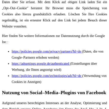
Date
n über Sie erfasst. Mit dem Klick auf
obigen Link laden Sie ein
„Opt
–
Out
–
Cookie“ herunter. Ihr Browser muss die Speicherung von
Cookies also hierzu grundsätzlich erlauben. Löschen Sie Ihre Cookies
regelmäßig, ist ein
erneuter Klick auf den Link bei jedem B
esuch dieser
Website vonnöten.
Hier finden Sie weitere Informationen zur Datennutzung durch die Google
Inc.:
https://policies.google.com/privacy/partners?hl=de
(Daten, die von
Google
–
Par
tnern erhoben werden)
https://adssettings.google.de/authenticated
(Einstellungen über
Werbung, die
Ihnen angezeigt wird)
https://p
olicies.google.com/technologies/ads?hl=de
(Verwendung von
Cookies in
Anzeigen)
Nutzung von Social
–
Media
–
Plugins von Facebook
Aufgrund unseres berechtigten Interesses an der Analyse, Optimierung und