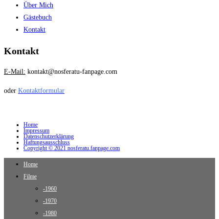
Über Mich
Gästebuch
Kontakt
Kontakt
E-Mail:
kontakt@nosferatu-fanpage.com
oder
Kontaktformular
Home
Impressum
Datenschutzerklärung
Haftungsausschluss
Copyright © 2021 nosferatu.fanpage.com
Home
Filme
-1960
-1970
-1980