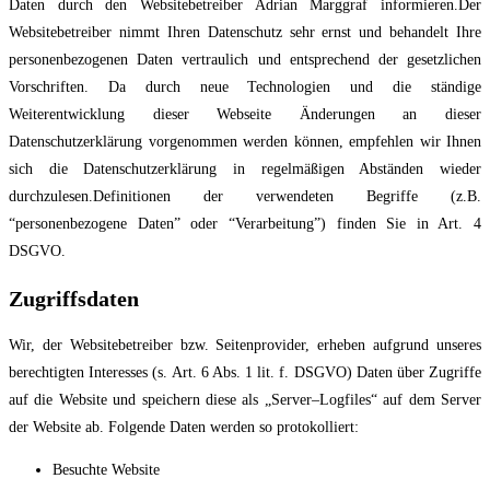
Daten durch den
Websitebetreiber Adrian Marggraf informieren.
Der
Websitebetreiber nimmt Ihren Datenschutz sehr ernst und behandelt Ihre
pe
rsonenbezogenen Daten vertraulich und entsprechend der gesetzlichen
Vorschriften. Da
durch neue Technologien und die ständige
Weiterentwicklung dieser Webseite Änderungen
an dieser
Datenschutzerklärung vorgenommen werden können, empfehlen wir Ihnen
sich di
e
Datenschutzerklärung in regelmäßigen Abständen wieder
durchzulesen.
Definitionen der verwendeten Begriffe (z.B.
“personenbezogene Daten” oder “Verarbeitung”)
finden Sie in Art. 4
DSGVO.
Zugriffsdaten
Wir, der Websitebetreiber bzw. Seitenprovider, erhe
ben aufgrund unseres
berechtigten
Interesses (s. Art. 6 Abs. 1 lit. f. DSGVO) Daten über Zugriffe
auf die Website und speichern
diese als „Server
–
Logfiles“ auf dem Server
der Website ab. Folgende Daten werden so
protokolliert:
Besuchte Website