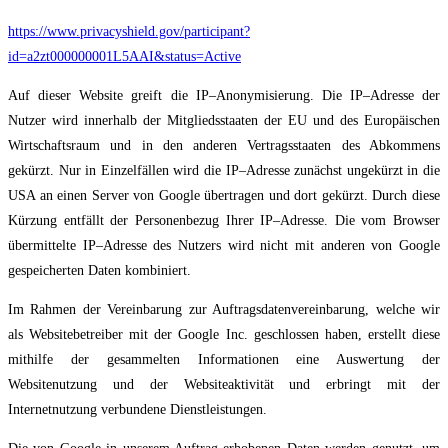
https://www.privacyshield.gov/participant?
id=a2zt000000001L5AAI&status=Active
Auf dieser Website greift die IP
–
Anonymisierung. Die IP
–
Adresse der
Nutzer wird innerhalb
der Mitgliedsstaaten der EU
und des Europäischen
Wirtschaftsraum und in den anderen
Vertragsstaaten des Abkommens
gekürzt. Nur in Einzelfällen wird die IP
–
Adresse zunächst
ungekürzt in die
USA an einen Server von Google übertragen und dort gekürzt. Durch diese
Kürzung entfällt der P
ersonenbezug Ihrer IP
–
Adresse. Die vom Browser
übermittelte IP
–
Adresse des Nutzers wird nicht mit anderen von Google
gespeicherten Daten kombiniert.
Im Rahmen der Vereinbarung zur Auftragsdatenvereinbarung, welche wir
als
Websitebetreiber mit der Google I
nc. geschlossen haben, erstellt diese
mithilfe der
gesammelten Informationen eine Auswertung der
Websitenutzung und der Websiteaktivität
und erbringt mit der
Internetnutzung verbundene Dienstleistungen.