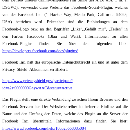
dem Betrieb
unseres Online
–
Angebotes (im Sinne des Art.
6 Abs. 1 lit. f.
DSGVO), verwendet diese
Website das Facebook
–
Social
–
Plugin, welches
von der Facebook Inc. (1 Hacker Way, Menlo
Park, California 94025,
USA) betrieben wird. Erkennbar sind die Einbindungen an dem
Facebook
–
Logo bzw. an den Begriffen „Like“,
„Gefällt mir“, „Teilen“ in
den Farben Facebooks
(Blau und Weiß). Informationen zu allen
Facebook
–
Plugins finden Sie über den folgenden
Link:
https://developers.facebook.com/docs/plugins/
Faceb
ook Inc. hält das europäische Datenschutzrecht ein und ist unter dem
Privacy
–
Shield
–
Abkommen zertifiziert:
https://www.privacyshield.gov/participant?
id=a2zt0000000GnywAAC&status=Active
Das Plugin stellt eine direkte Verbindung zwischen Ihrem Browser und d
en
Facebook
–
Servern her. Der Websitebetreiber hat keinerlei Einfluss auf die
Natur und den Umfang der
Daten, welche das Plugin an die Server der
Facebook Inc. übermittelt. Informationen dazu
finden Sie hier:
https://www.facebook.com/help/186325668085084