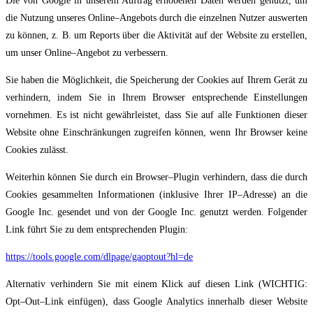
Die von Google in unserem Auftrag erhobenen Daten we
rden genutzt, um
die Nutzung
unseres Online
–
Angebots durch die einzelnen Nutzer auswerten
zu können, z. B. um
Reports über die Aktivität auf der Website zu erstellen,
um unser Online
–
Angebot zu
verbessern.
Sie haben die Möglichkeit, die Speicherung der Co
okies auf Ihrem Gerät zu
verhindern,
indem Sie in Ihrem Browser entsprechende Einstellungen
vornehmen. Es ist nicht
gewährleistet, dass Sie auf alle Funktionen dieser
Website ohne Einschränkungen zugreifen
können, wenn Ihr Browser keine
Cookies zulässt.
W
eiterhin können Sie durch ein Browser
–
Plugin verhindern, dass die durch
Cookies
gesammelten Informationen (inklusive Ihrer IP
–
Adresse) an die
Google Inc. gesendet und
von der Google Inc. genutzt werden. Folgender
Link führt Sie zu dem entsprechenden
Plugin
:
https://tools.google.com/dlpage/gaoptout?hl=de
Alternativ verhindern Sie mit einem Klick auf diesen Link (WICHTIG:
Opt
–
Out
–
Link einfügen),
dass Google Analytics innerhalb dieser Website