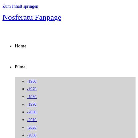
Zum Inhalt springen
Nosferatu Fanpage
Home
Filme
-1960
-1970
-1980
-1990
-2000
-2010
-2020
-2030