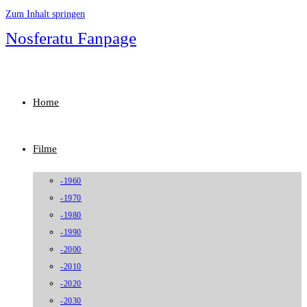
Zum Inhalt springen
Nosferatu Fanpage
Home
Filme
-1960
-1970
-1980
-1990
-2000
-2010
-2020
-2030