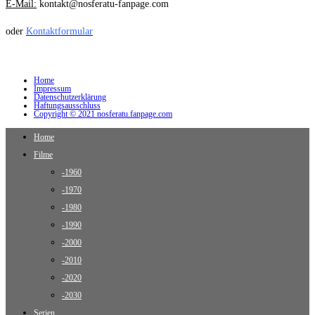
E-Mail:
kontakt@nosferatu-fanpage.com
oder
Kontaktformular
Home
Impressum
Datenschutzerklärung
Haftungsausschluss
Copyright © 2021 nosferatu.fanpage.com
Home
Filme
-1960
-1970
-1980
-1990
-2000
-2010
-2020
-2030
Serien