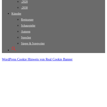
-2020
-2030
Künstler
Regisseure
Schauspieler
Autoren
Sprecher
Singer & Songwriter
WordPress Cookie Hinweis von Real Cookie Banner