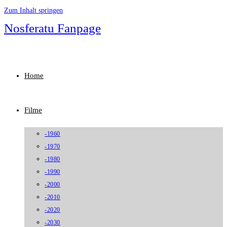
Zum Inhalt springen
Nosferatu Fanpage
Home
Filme
-1960
-1970
-1980
-1990
-2000
-2010
-2020
-2030