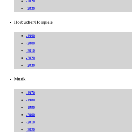
-2020
-2030
Hörbücher/Hörspiele
-1990
-2000
-2010
-2020
-2030
Musik
-1970
-1980
-1990
-2000
-2010
-2020