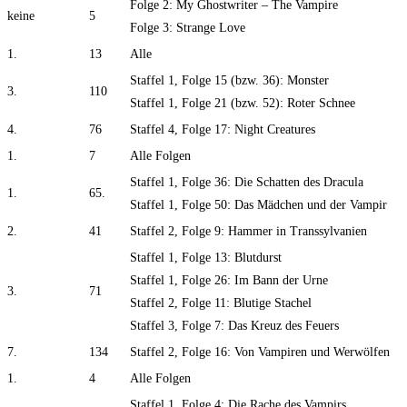
Folge 2: My Ghostwriter – The Vampire
keine
5
Folge 3: Strange Love
1.
13
Alle
Staffel 1, Folge 15 (bzw. 36): Monster
3.
110
Staffel 1, Folge 21 (bzw. 52): Roter Schnee
4.
76
Staffel 4, Folge 17: Night Creatures
1.
7
Alle Folgen
Staffel 1, Folge 36: Die Schatten des Dracula
1.
65.
Staffel 1, Folge 50: Das Mädchen und der Vampir
2.
41
Staffel 2, Folge 9: Hammer in Transsylvanien
Staffel 1, Folge 13: Blutdurst
Staffel 1, Folge 26: Im Bann der Urne
3.
71
Staffel 2, Folge 11: Blutige Stachel
Staffel 3, Folge 7: Das Kreuz des Feuers
7.
134
Staffel 2, Folge 16: Von Vampiren und Werwölfen
1.
4
Alle Folgen
Staffel 1, Folge 4: Die Rache des Vampirs