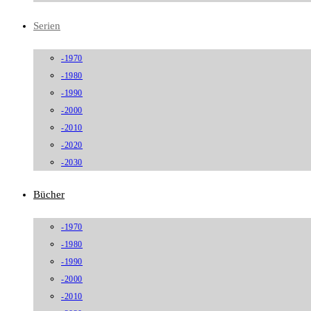
Serien
-1970
-1980
-1990
-2000
-2010
-2020
-2030
Bücher
-1970
-1980
-1990
-2000
-2010