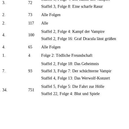
3.
72
Staffel 3, Folge 8: Eine scharfe Rasur
2.
73
Alle Folgen
2.
117
Alle
Staffel 2, Folge 4: Kampf der Vampire
4.
100
Staffel 2, Folge 16: Graf Dracula lässt grüßen
4.
65
Alle Folgen
1.
4
Folge 2: Tödliche Freundschaft
Staffel 2, Folge 18: Das Geheimnis
7.
93
Staffel 3, Folge 7: Der schüchterne Vampir
Staffel 4, Folge 13: Das Werwolf-Konzert
Staffel 5, Folge 5: Die Fahrt zur Hölle
h
34.
751
Staffel 22, Folge 4: Blut und Spiele