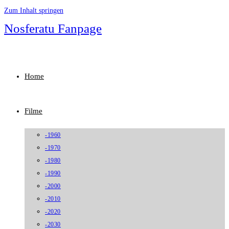
Zum Inhalt springen
Nosferatu Fanpage
Home
Filme
-1960
-1970
-1980
-1990
-2000
-2010
-2020
-2030