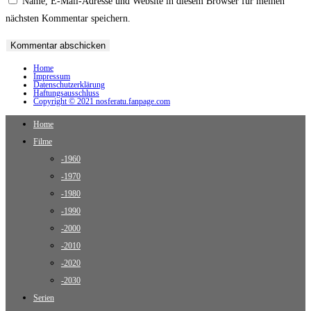
Name, E-Mail-Adresse und Website in diesem Browser für meinen
nächsten Kommentar speichern.
Home
Impressum
Datenschutzerklärung
Haftungsausschluss
Copyright © 2021 nosferatu.fanpage.com
Home
Filme
-1960
-1970
-1980
-1990
-2000
-2010
-2020
-2030
Serien