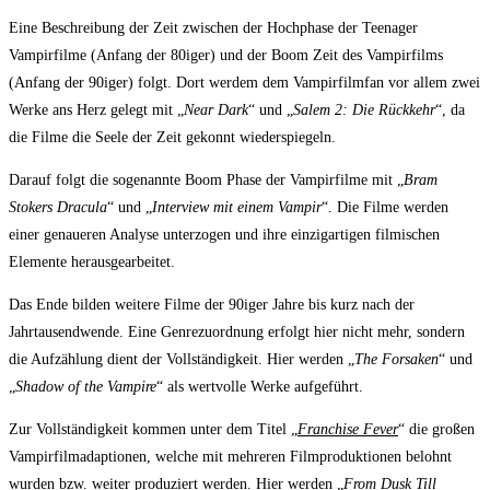
Eine Beschreibung der Zeit zwischen der Hochphase der Teenager
Vampirfilme (Anfang der 80iger) und der Boom Zeit des Vampirfilms
(Anfang der 90iger) folgt. Dort werdem dem Vampirfilmfan vor allem zwei
Werke ans Herz gelegt mit „
Near Dark
“ und „
Salem 2: Die Rückkehr
“, da
die Filme die Seele der Zeit gekonnt wiederspiegeln.
Darauf folgt die sogenannte Boom Phase der Vampirfilme mit „
Bram
Stokers Dracula
“ und „
Interview mit einem Vampir
“. Die Filme werden
einer genaueren Analyse unterzogen und ihre einzigartigen filmischen
Elemente herausgearbeitet.
Das Ende bilden weitere Filme der 90iger Jahre bis kurz nach der
Jahrtausendwende. Eine Genrezuordnung erfolgt hier nicht mehr, sondern
die Aufzählung dient der Vollständigkeit. Hier werden „
The Forsaken
“ und
„
Shadow of the Vampire
“ als wertvolle Werke aufgeführt.
Zur Vollständigkeit kommen unter dem Titel „
Franchise Fever
“ die großen
Vampirfilmadaptionen, welche mit mehreren Filmproduktionen belohnt
wurden bzw. weiter produziert werden. Hier werden „
From Dusk Till