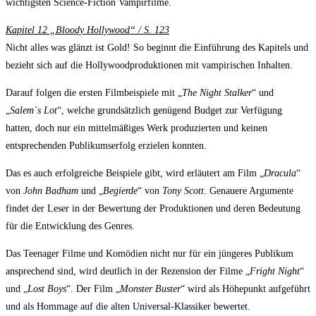
wichtigsten Science-Fiction Vampirfilme.
Kapitel 12 „Bloody Hollywood“ / S. 123
Nicht alles was glänzt ist Gold! So beginnt die Einführung des Kapitels und
bezieht sich auf die Hollywoodproduktionen mit vampirischen Inhalten.
Darauf folgen die ersten Filmbeispiele mit „
The Night Stalker
“ und
„
Salem`s Lot
“, welche grundsätzlich genügend Budget zur Verfügung
hatten, doch nur ein mittelmäßiges Werk produzierten und keinen
entsprechenden Publikumserfolg erzielen konnten.
Das es auch erfolgreiche Beispiele gibt, wird erläutert am Film „
Dracula
“
von
John Badham
und „
Begierde
“ von
Tony Scott
. Genauere Argumente
findet der Leser in der Bewertung der Produktionen und deren Bedeutung
für die Entwicklung des Genres.
Das Teenager Filme und Komödien nicht nur für ein jüngeres Publikum
ansprechend sind, wird deutlich in der Rezension der Filme „
Fright Night
“
und „
Lost Boys
“. Der Film „
Monster Buster
“ wird als Höhepunkt aufgeführt
und als Hommage auf die alten Universal-Klassiker bewertet.