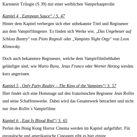
Karnstein Trilogie (S.39) mit einer weiblichen Vampirhauptrolle.
Kapitel 4 „European Sauce“ / S. 47
Hinter dem Kapitel verbergen sich eher unbekannte Titel und Regisseure
aus dem Vampirfilmgenre. Es finden sich Werke wie, „
Das Ungeheuer auf
Schloss Bantry
“ von
Piero Regnoli
oder „
Vampires Night Orgy
“ von
Leon
Klimovsky
.
Doch auch bekanntere Regisseure, welche dem Vampirfilmliebhaber
geläufiger sind, wie
Mario Bava
,
Jesus Franco
oder
Werner Herzog
werden
kurz angerissen.
Kapitel 5 „Only Party Reality – The King of the Vampires“/ S. 57
Hier findet sich eine Hommage auf den französischen Regisseur
Jean Rollin
und seine Schaffenswerke. Dabei wird das Gesamtwerk betrachtet und nicht
nur
Jean Rollin`s
Vampirfilme.
Kapitel 6 „East Is Blood Red“/ S. 65
Perlen des Hong Kong Horror Cinema werden im Kapitel aufgeführt. Für
europäische und amerikanische Cineasten gibt es hier einige