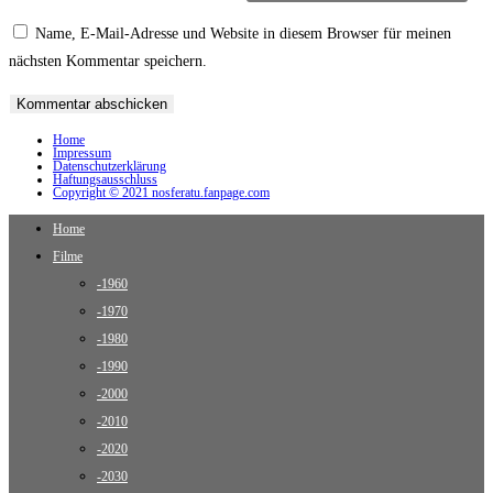
Name, E-Mail-Adresse und Website in diesem Browser für meinen
nächsten Kommentar speichern.
Home
Impressum
Datenschutzerklärung
Haftungsausschluss
Copyright © 2021 nosferatu.fanpage.com
Home
Filme
-1960
-1970
-1980
-1990
-2000
-2010
-2020
-2030