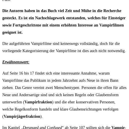
Die Autoren haben in das Buch viel Zeit und Mühe in die Recherche
gesteckt. Es ist ein Nachschlagewerk entstanden, welches für Einsteiger
sowie Fortgeschrittene mit einem erhöhten Interesse an Vampirfilmen
geeignet ist.
Die aufgeführten Vampirfilme sind keineswegs vollständig, doch für die
vorliegende Kategorisierung der Vampirfilme ist dies auch nicht notwendig.
Erwähnenswert:
Auf Seite 16 bis 17 findet sich eine interessante Annahme, warum
Vampirfilme das Publikum in jedem Jahrzehnt aufs Neue in ihren Bann
ziehen. Das Genre vereint zwei Menschentypen. Personen die offen für alles
Neue und Andersartige sind und sich keinen Regeln oder Glaubensform
unterwerfen (
Vampirfraktion
) und die eher konservativen Personen,
welche Regelkonform handeln und klare Glaubensrichtungen verfolgen
(
Vampirjägerfraktion
).
Im Kapitel „
Deranged and Confused
“ ab Seite 107 sollten sich die
Vampir-