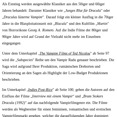
Als Einstieg werden ausgewählte Klassiker aus den 50iger und 60iger
Jahren behandelt. Darunter Klassiker wie „
Junges Blut für Dracula
“ oder
„
Draculas lüsterne Vampire
“.
Darauf folgt ein kleiner Ausflug in die 70iger
Jahre in die Blaxploitationzeit mit „
Blacula
“ und den Kultfilm „
Martin
“
von Horrorikone
Georg A. Romero
.
Auf die Indie Filme der 80iger und
90iger Jahre wird auf Grund der Vielzahl nicht mehr im Einzelnen
eingegangen.
Unter dem Unterkapitel „
The Vampire Films of Ted Nicolou
“ ab Seite 97
wird die „
Subspecies
“ Reihe um den Vampir Radu genauer beschrieben. Die
Saga wird aufgrund Ihrer Produktion, rumänischen Drehorten und
Orientierung an den Sagen als Highlight der Low-Budget Produktionen
beschrieben.
Im Unterkapitel „
Indies Post-Rice
“ ab Seite 100, gehen die Autoren auf den
Einfluss der Filme „
Interview mit einem Vampir
“ und „
Bram Stokers
Dracula (1992)
“ auf das nachfolgende Vampirfilmgenre ein. Die Filme
werden als Wegbereiter für einen femininen, romantischen und erotischen
Vampirfilmmarkt gesehen, welcher die darauffolgenden Jahre dominiert.