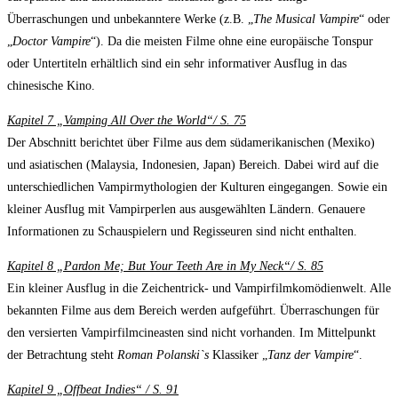
Überraschungen und unbekanntere Werke (z.B. „
The Musical Vampire
“ oder
„
Doctor Vampire
“). Da die meisten Filme ohne eine europäische Tonspur
oder Untertiteln erhältlich sind ein sehr informativer Ausflug in das
chinesische Kino.
Kapitel 7 „Vamping All Over the World“/ S. 75
Der Abschnitt berichtet über Filme aus dem südamerikanischen (Mexiko)
und asiatischen (Malaysia, Indonesien, Japan) Bereich. Dabei wird auf die
unterschiedlichen Vampirmythologien der Kulturen eingegangen. Sowie ein
kleiner Ausflug mit Vampirperlen aus ausgewählten Ländern. Genauere
Informationen zu Schauspielern und Regisseuren sind nicht enthalten.
Kapitel 8 „Pardon Me; But Your Teeth Are in My Neck“/ S. 85
Ein kleiner Ausflug in die Zeichentrick- und Vampirfilmkomödienwelt. Alle
bekannten Filme aus dem Bereich werden aufgeführt. Überraschungen für
den versierten Vampirfilmcineasten sind nicht vorhanden. Im Mittelpunkt
der Betrachtung steht
Roman Polanski`s
Klassiker „
Tanz der Vampire
“.
Kapitel 9 „Offbeat Indies“ / S. 91