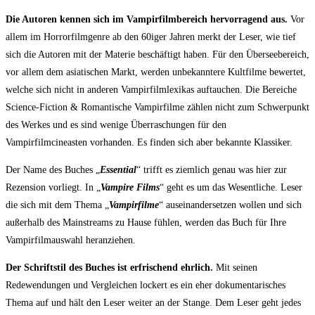
Die Autoren kennen sich im Vampirfilmbereich hervorragend aus.
Vor
allem im Horrorfilmgenre ab den 60iger Jahren merkt der Leser, wie tief
sich die Autoren mit der Materie beschäftigt haben. Für den Überseebereich,
vor allem dem asiatischen Markt, werden unbekanntere Kultfilme bewertet,
welche sich nicht in anderen Vampirfilmlexikas auftauchen. Die Bereiche
Science-Fiction & Romantische Vampirfilme zählen nicht zum Schwerpunkt
des Werkes und es sind wenige Überraschungen für den
Vampirfilmcineasten vorhanden. Es finden sich aber bekannte Klassiker.
Der Name des Buches „
Essential
“ trifft es ziemlich genau was hier zur
Rezension vorliegt. In „
Vampire Films
“ geht es um das Wesentliche. Leser
die sich mit dem Thema „
Vampirfilme
“ auseinandersetzen wollen und sich
außerhalb des Mainstreams zu Hause fühlen, werden das Buch für Ihre
Vampirfilmauswahl heranziehen.
Der Schriftstil des Buches ist erfrischend ehrlich.
Mit seinen
Redewendungen und Vergleichen lockert es ein eher dokumentarisches
Thema auf und hält den Leser weiter an der Stange. Dem Leser geht jedes