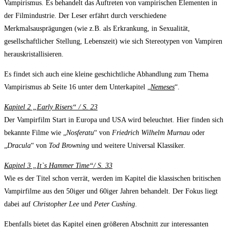
Vampirismus. Es behandelt das Auftreten von vampirischen Elementen in
der Filmindustrie. Der Leser erfährt durch verschiedene
Merkmalsausprägungen (wie z.B. als Erkrankung, in Sexualität,
gesellschaftlicher Stellung, Lebenszeit) wie sich Stereotypen von Vampiren
herauskristallisieren.
Es findet sich auch eine kleine geschichtliche Abhandlung zum Thema
Vampirismus ab Seite 16 unter dem Unterkapitel „
Nemeses
“.
Kapitel 2 „Early Risers“ / S. 23
Der Vampirfilm Start in Europa und USA wird beleuchtet. Hier finden sich
bekannte Filme wie „
Nosferatu
“ von
Friedrich Wilhelm Murnau
oder
„
Dracula
“ von
Tod Browning
und weitere Universal Klassiker.
Kapitel 3 „It`s Hammer Time“/ S. 33
Wie es der Titel schon verrät, werden im Kapitel die klassischen britischen
Vampirfilme aus den 50iger und 60iger Jahren behandelt. Der Fokus liegt
dabei auf
Christopher Lee
und
Peter Cushing
.
Ebenfalls bietet das Kapitel einen größeren Abschnitt zur interessanten