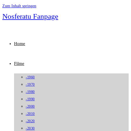
Zum Inhalt springen
Nosferatu Fanpage
Home
Filme
-1960
-1970
-1980
-1990
-2000
-2010
-2020
-2030