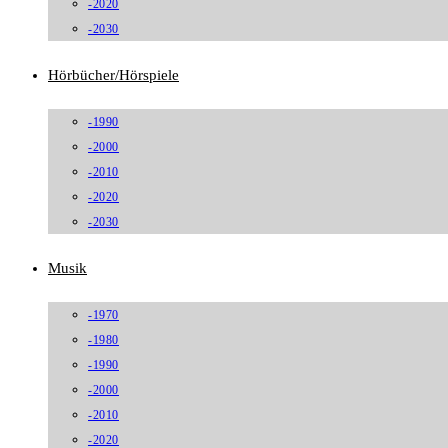
-2020
-2030
Hörbücher/Hörspiele
-1990
-2000
-2010
-2020
-2030
Musik
-1970
-1980
-1990
-2000
-2010
-2020