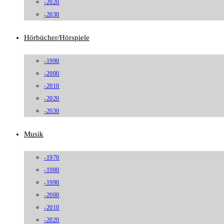
-2020
-2030
Hörbücher/Hörspiele
-1990
-2000
-2010
-2020
-2030
Musik
-1970
-1980
-1990
-2000
-2010
-2020