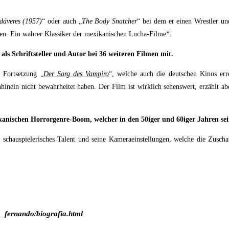
dáveres (1957)
“ oder auch „
The Body Snatcher
“ bei dem er einen Wrestler und
hen. Ein wahrer Klassiker der mexikanischen Lucha-Filme*.
ls Schriftsteller und Autor bei 36 weiteren Filmen mit.
 Fortsetzung „
Der Sarg des Vampiro
“, welche auch die deutschen Kinos err
hhinein nicht bewahrheitet haben. Der Film ist wirklich sehenswert, erzählt a
nischen Horrorgenre-Boom, welcher in den 50iger und 60iger Jahren seine
chauspielerisches Talent und seine Kameraeinstellungen, welche die Zuscha
_fernando/biografia.html