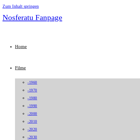
Zum Inhalt springen
Nosferatu Fanpage
Home
Filme
-1960
-1970
-1980
-1990
-2000
-2010
-2020
-2030