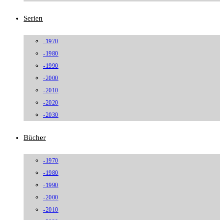
Serien
-1970
-1980
-1990
-2000
-2010
-2020
-2030
Bücher
-1970
-1980
-1990
-2000
-2010