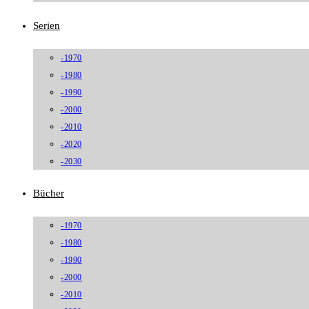
Serien
-1970
-1980
-1990
-2000
-2010
-2020
-2030
Bücher
-1970
-1980
-1990
-2000
-2010