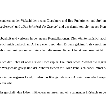
 sondern an der Vielzahl der neuen Charaktere und Ihre Funktionen und Stellu
er Zwerge
“ und „
Das Schicksal der Zwerge
“ und der damit komplett neuen Kons
g abgeholt und verloren in den neuen Konstellationen. Dies könnte natürlich au
habe ich mich dadurch am Anfang eher durch das Hörbuch gekämpft als verschlung
eholt und mitgenommen. Vor allem die menschlichen Charaktere lassen nicht 
ich der Echte ist oder nur ein Hochstapler. Die innerlichen Zweifel die Ingr
ie Waagschale gelegt und der Zuhörer fiebert mit. Man kann sich dabei immer w
n im geborgenen Land, runden das Klangerlebnis ab. Als ein passendes Beispie
 versetzt.
er geschafft den Hörer mitfiebern zu lassen und ein spannendes Hörbuch zu ge