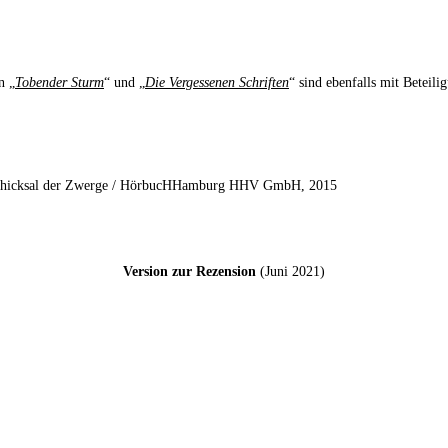
n „
Tobender Sturm
“ und „
Die Vergessenen Schriften
“ sind ebenfalls mit Beteil
s Schicksal der Zwerge / HörbucHHamburg HHV GmbH, 2015
Version zur Rezension
(Juni 2021)