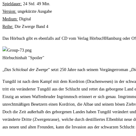
Spieldauer:
24 Std. 49 Min.
Version:
ungekürzte Ausgabe
Medium:
Digital
Reihe:
Die Zwerge Band 4
Das Hörbuch gibt es ebenfalls auf CD vom Verlag HörbucHHamburg oder
OS
Hörbuchinhalt "Spoiler"
„
Das Schicksal der Zwerge
“ setzt 250 Jahre nach seinem Vorgängerroman „
Di
Tungdil ist nach dem Kampf mit dem Kordrion (Drachenwesen) in der schwarze
tritt ein veränderter Tungdil aus der Schlucht und rettet das geborgene Lan
Einzig an seinen Waffenbruder Ingrimmsch erinnert er sich genau. Imgrimmsc
unrechtmäßigen Besetzern einen Kordrion, die Albae und seinem bösen Ziehvat
Doch die Zeit außerhalb des geborgenen Landes haben Tungdil verändert und ka
veränderte Dritte (Zwergenrasse), welche durch destilliertes Elbenblut neue 
aus neuen und alten Freunden, kann die Invasion aus der schwarzen Schlucht 