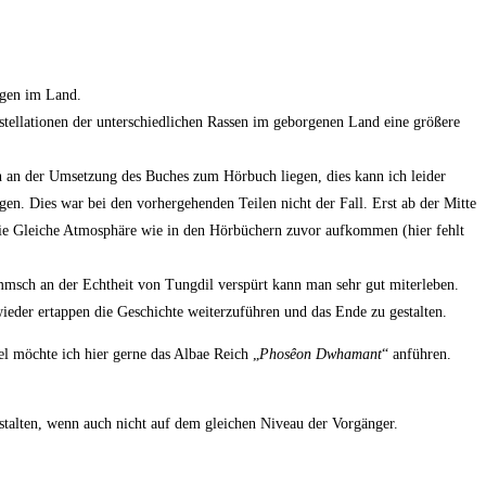
ngen im Land.
tellationen der unterschiedlichen Rassen im geborgenen Land eine größere
ch an der Umsetzung des Buches zum Hörbuch liegen, dies kann ich leider
en. Dies war bei den vorhergehenden Teilen nicht der Fall. Erst ab der Mitte
die Gleiche Atmosphäre wie in den Hörbüchern zuvor aufkommen (hier fehlt
immsch an der Echtheit von Tungdil verspürt kann man sehr gut miterleben.
ieder ertappen die Geschichte weiterzuführen und das Ende zu gestalten.
l möchte ich hier gerne das Albae Reich „
Phosêon Dwhamant
“ anführen.
stalten, wenn auch nicht auf dem gleichen Niveau der Vorgänger.