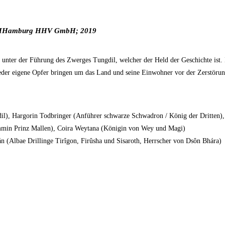
cHHamburg HHV GmbH; 2019
 unter der Führung des Zwerges Tungdil, welcher der Held der Geschichte ist.
eder eigene Opfer bringen um das Land und seine Einwohner vor der Zerstöru
l), Hargorin Todbringer (Anführer schwarze Schwadron / König der Dritten),
min Prinz Mallen), Coira Weytana (Königin von Wey und Magi)
n (Albae Drillinge Tirîgon, Firûsha und Sisaroth, Herrscher von Dsôn Bhára)