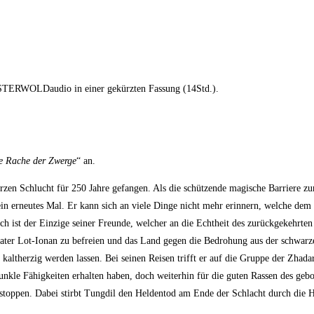
TERWOLDaudio in einer gekürzten Fassung (14Std.).
e Rache der Zwerge
“ an.
n Schlucht für 250 Jahre gefangen. Als die schützende magische Barriere zur
d ein erneutes Mal. Er kann sich an viele Dinge nicht mehr erinnern, welche de
h ist der Einzige seiner Freunde, welcher an die Echtheit des zurückgekehrten
er Lot-Ionan zu befreien und das Land gegen die Bedrohung aus der schwarzen 
ltherzig werden lassen. Bei seinen Reisen trifft er auf die Gruppe der Zhadar,
dunkle Fähigkeiten erhalten haben, doch weiterhin für die guten Rassen des ge
stoppen. Dabei stirbt Tungdil den Heldentod am Ende der Schlacht durch die H