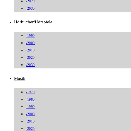
-2020
-2030
Hörbücher/Hörspiele
-1990
-2000
-2010
-2020
-2030
Musik
-1970
-1980
-1990
-2000
-2010
-2020