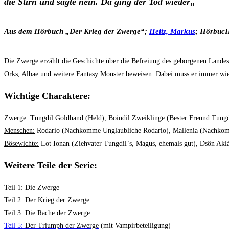
die Stirn und sagte nein. Da ging der Tod wieder
„
Aus dem Hörbuch „Der Krieg der Zwerge“;
Heitz, Markus
; Hörbu
Die Zwerge erzählt die Geschichte über die Befreiung des geborgenen Landes
Orks, Albae und weitere Fantasy Monster beweisen. Dabei muss er immer wi
Wichtige Charaktere:
Zwerge:
Tungdil Goldhand (Held), Boindil Zweiklinge (Bester Freund Tungdi
Menschen:
Rodario (Nachkomme Unglaubliche Rodario), Mallenia (Nachkom
Bösewichte:
Lot Ionan (Ziehvater Tungdil`s, Magus, ehemals gut), Dsôn Aklá
Weitere Teile der Serie:
Teil 1: Die Zwerge
Teil 2: Der Krieg der Zwerge
Teil 3: Die Rache der Zwerge
Teil 5:
Der Triumph der Zwerge
(mit Vampirbeteiligung)