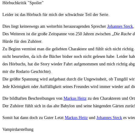
Hörbuchkritik "Spoiler"
Leider ist das Hörbuch für mich der schwächste Teil der Serie.
Dies liegt keineswegs am weiterhin herausragenden Sprecher
Johannes Steck
,
Des Weiteren ist die große Zeitspanne von 250 Jahren zwischen „
Die Rache d
Hürde für den Zuhörer.
Zu Beginn vermisst man die geliebten Charaktere und fühlt sich nicht richti
nicht beurteilen, da ich die Bücher bisher noch nicht gelesen habe. Leider 
des Hörbuchs, hat die Story wieder Fahrt aufgenommen und mich richtig abg
mir die Rodario Geschichte).
Die größte Spannung wird aufgebaut durch die Ungewissheit, ob Tungdil wirkl
Jede Kleinigkeit oder Auffälligkeit seines Freundes wird immer wieder auf d
Die bildhaften Beschreibungen von
Markus Heitz
zu den Charakteren und Orte
Der Zuhörer fühlt sich in das alte Babylon und seine hängenden Gärten zurück
Somit hat dann doch zu Guter Letzt
Markus Heitz
und
Johannes Steck
es wied
Vampirdarstellung