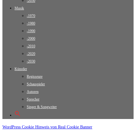
-2030
Musik
-1970
-1980
-1990
-2000
-2010
-2020
-2030
Künstler
Regisseure
Schauspieler
Autoren
Sprecher
Singer & Songwriter
WordPress Cookie Hinweis von Real Cookie Banner