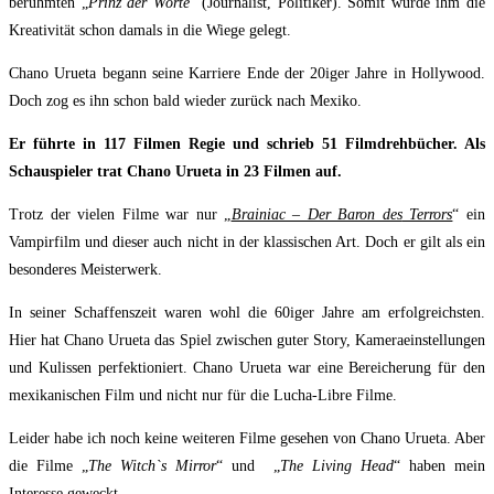
berühmten „
Prinz der Worte
“ (Journalist, Politiker). Somit wurde ihm die
Kreativität schon damals in die Wiege gelegt.
Chano Urueta begann seine Karriere Ende der 20iger Jahre in Hollywood.
Doch zog es ihn schon bald wieder zurück nach Mexiko.
Er führte in 117 Filmen Regie und schrieb 51 Filmdrehbücher. Als
Schauspieler trat Chano Urueta in 23 Filmen auf.
Trotz der vielen Filme war nur „
Brainiac – Der Baron des
Terrors
“ ein
Vampirfilm und dieser auch nicht in der klassischen Art. Doch er gilt als ein
besonderes Meisterwerk.
In seiner Schaffenszeit waren wohl die 60iger Jahre am erfolgreichsten.
Hier hat Chano Urueta das Spiel zwischen guter Story, Kameraeinstellungen
und Kulissen perfektioniert. Chano Urueta war eine Bereicherung für den
mexikanischen Film und nicht nur für die Lucha-Libre Filme.
Leider habe ich noch keine weiteren Filme gesehen von Chano Urueta. Aber
die Filme „
The Witch`s Mirror
“ und „
The Living Head
“ haben mein
Interesse geweckt.