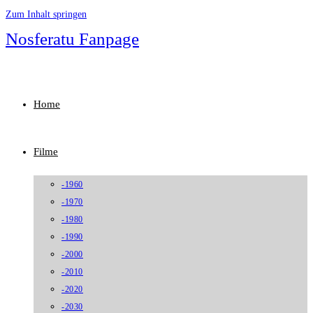
Zum Inhalt springen
Nosferatu Fanpage
Home
Filme
-1960
-1970
-1980
-1990
-2000
-2010
-2020
-2030