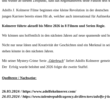
und wusste ab diesem Zeitpunkt, dass das Regiehandwerk seine Passion sein so
Adolfo J. Kolmerer Filme beginnen eine kleine Revolution in der deutschen
jungen Karriere bereits einen Hit ab, welcher auch international für Aufmerks
Kolmerer führte aktuell bis Mitte 2026 in 8 Filmen und Serien Regie.
Wir können uns hoffentlich in den nächsten Jahren auf neue spannende und ho
Nicht nur neue Ideen und Kreativität der Geschichten sind ein Merkmal in se
stehen könnte in den nächsten Jahren.
Mit seiner Mystery-Crime Serie „
Oderbruch
“ liefert Adolfo Kolmerer geme
Der Erfolg wurde belohnt und 2026 folgte die zweite Staffel.
Quelltexte / Nachweise:
26.03.2024 / https://www.adolfokolmerer.com/
26.03.2024 / https://www.talentrepublicagency.de/directors/adolfo-j-