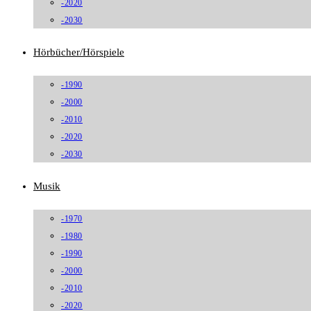
-2020
-2030
Hörbücher/Hörspiele
-1990
-2000
-2010
-2020
-2030
Musik
-1970
-1980
-1990
-2000
-2010
-2020