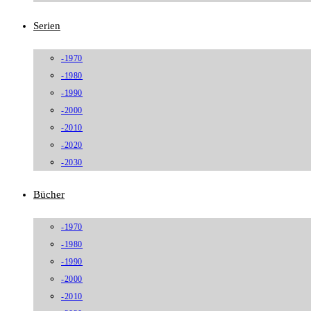
Serien
-1970
-1980
-1990
-2000
-2010
-2020
-2030
Bücher
-1970
-1980
-1990
-2000
-2010