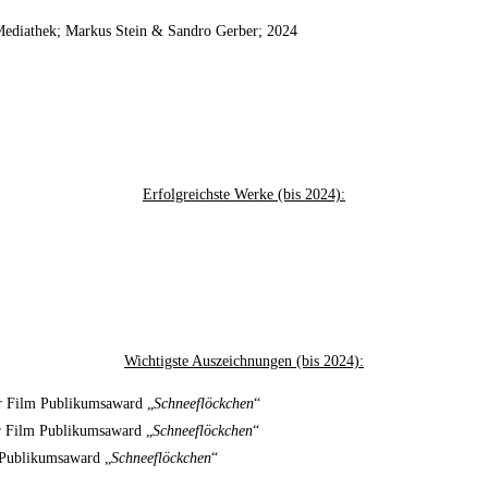
ediathek; Markus Stein & Sandro Gerber; 2024
Erfolgreichste Werke (bis 2024):
Wichtigste Auszeichnungen (bis 2024):
er Film Publikumsaward „
Schneeflöckchen
“
r Film Publikumsaward „
Schneeflöckchen
“
m Publikumsaward „
Schneeflöckchen
“